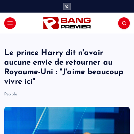
S
k
i
p
t
o
c
o
Le prince Harry dit n'avoir
n
aucune envie de retourner au
t
Royaume-Uni : "J'aime beaucoup
e
n
vivre ici"
t
People