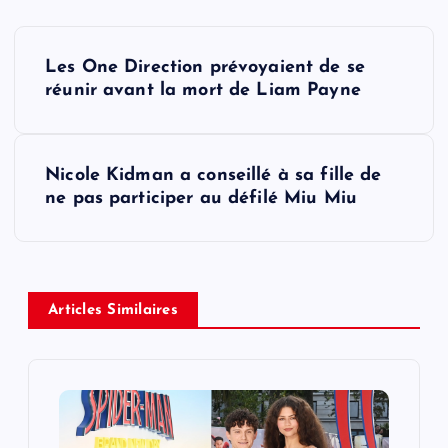
P
Les One Direction prévoyaient de se
o
réunir avant la mort de Liam Payne
s
Nicole Kidman a conseillé à sa fille de
t
ne pas participer au défilé Miu Miu
n
a
Articles Similaires
v
i
g