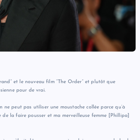
and” et le nouveau film “The Order” et plutôt que
 sienne pour de vrai.
On ne peut pas utiliser une moustache collée parce qu’à
ile de la faire pousser et ma merveilleuse femme [Phillipa]