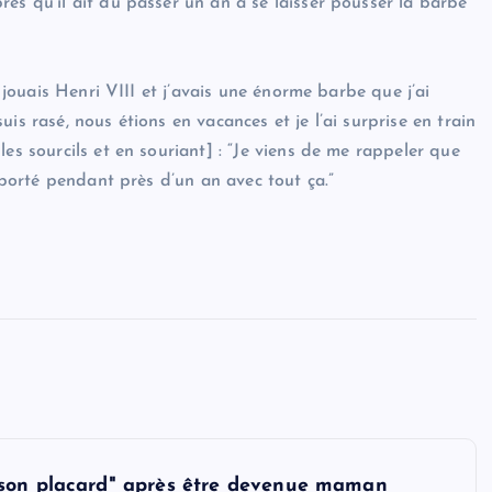
ès qu’il ait dû passer un an à se laisser pousser la barbe
e jouais Henri VIII et j’avais une énorme barbe que j’ai
 suis rasé, nous étions en vacances et je l’ai surprise en train
es sourcils et en souriant] : “Je viens de me rappeler que
upporté pendant près d’un an avec tout ça.”
 son placard" après être devenue maman