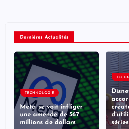
Derniéres Actualités
TECH
Disne
TECHNOLOGIE
accor
Meta se voit infliger
créat
une amende de 567
d'util
millions de dollars
série