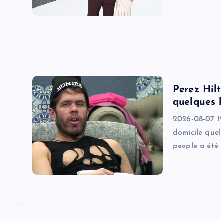
a
t
i
Perez Hilt
o
quelques 
2026-08-07 1
n
domicile quel
people a été 