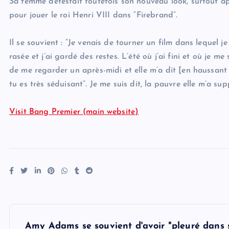
Sa femme détestait toutefois son nouveau look, surtout apr
pour jouer le roi Henri VIII dans “Firebrand”.
Il se souvient : “Je venais de tourner un film dans lequel j
rasée et j’ai gardé des restes. L’été où j’ai fini et où je me
de me regarder un après-midi et elle m’a dit [en haussant l
tu es très séduisant”. Je me suis dit, la pauvre elle m’a s
Visit Bang Premier (main website)
P
Amy Adams se souvient d'avoir "pleuré dans