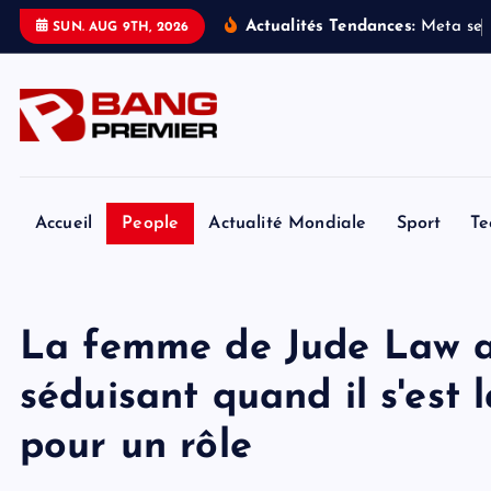
S
Actualités Tendances:
M
e
t
a
s
e
SUN. AUG 9TH, 2026
k
i
p
t
o
c
o
Accueil
People
Actualité Mondiale
Sport
Te
n
t
e
La femme de Jude Law a o
n
t
séduisant quand il s'est 
pour un rôle