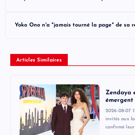
o
s
Yoko Ono n'a "jamais tourné la page" de sa 
t
n
Articles Similaires
a
v
Zendaya e
émergent 
i
2026-08-07 1
invités aux l
g
confirmé leu