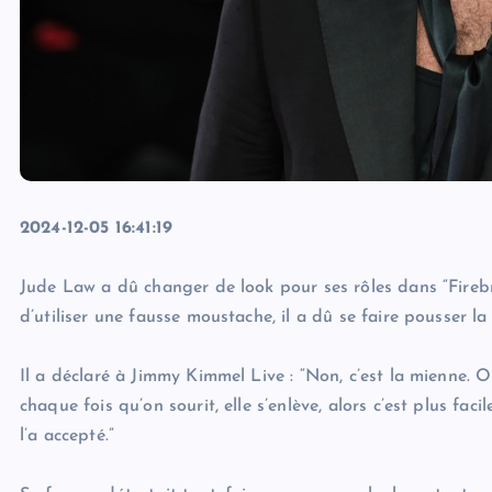
2024-12-05 16:41:19
Jude Law a dû changer de look pour ses rôles dans “Firebr
d’utiliser une fausse moustache, il a dû se faire pousser la
Il a déclaré à Jimmy Kimmel Live : “Non, c’est la mienne. 
chaque fois qu’on sourit, elle s’enlève, alors c’est plus fac
l’a accepté.”