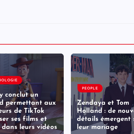
NOLOGIE
PEOPLE
y conclut un
d permettant aux
Zendaya et Tom
eurs de TikTok
Holland : de nou
iser ses films et
détails émergent 
s dans leurs vidéos
leur mariage