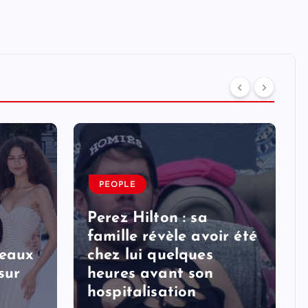
PEOPLE
Perez Hilton : sa
famille révèle avoir été
veaux
chez lui quelques
sur
heures avant son
hospitalisation