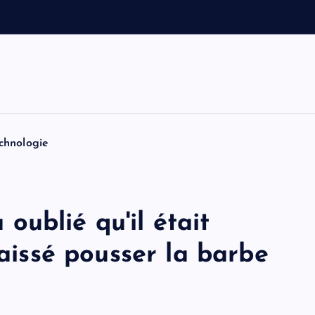
v
o
i
t
i
chnologie
ublié qu'il était
laissé pousser la barbe