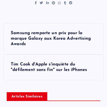
P
Samsung remporte un prix pour la
o
marque Galaxy aux Korea Advertising
Awards
s
t
Tim Cook d'Apple s'inquiète du
"défilement sans fin" sur les iPhones
n
a
v
Articles Similaires