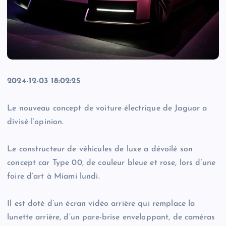
2024-12-03 18:02:25
Le nouveau concept de voiture électrique de Jaguar a
divisé l’opinion.
Le constructeur de véhicules de luxe a dévoilé son
concept car Type 00, de couleur bleue et rose, lors d’une
foire d’art à Miami lundi.
Il est doté d’un écran vidéo arrière qui remplace la
lunette arrière, d’un pare-brise enveloppant, de caméras