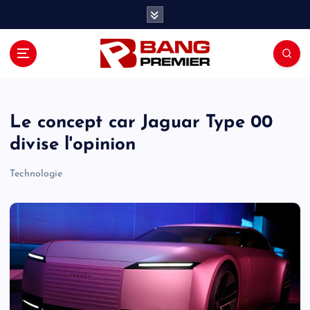
S
k
i
p
t
o
c
o
Le concept car Jaguar Type 00
n
divise l'opinion
t
e
Technologie
n
t