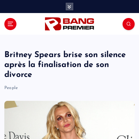
S
k
i
p
t
o
c
o
Britney Spears brise son silence
n
après la finalisation de son
t
divorce
e
n
People
t