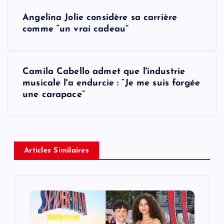
P
Angelina Jolie considère sa carrière
o
comme “un vrai cadeau”
s
Camila Cabello admet que l'industrie
t
musicale l'a endurcie : “Je me suis forgée
une carapace”
n
a
v
Articles Similaires
i
g