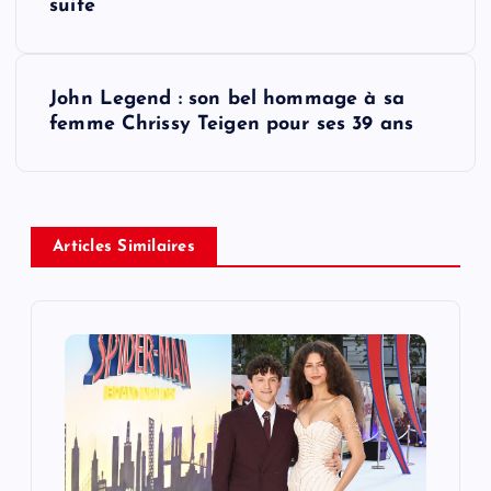
suite
s
t
John Legend : son bel hommage à sa
femme Chrissy Teigen pour ses 39 ans
n
a
v
Articles Similaires
i
g
a
t