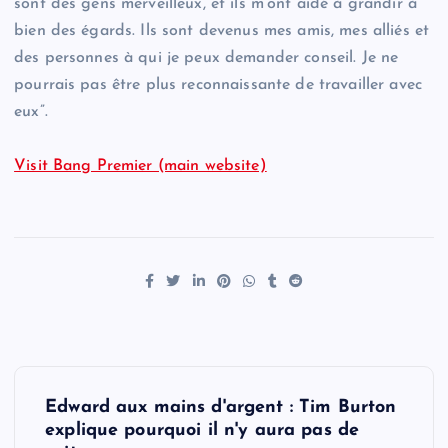
sont des gens merveilleux, et ils m’ont aidé à grandir à
bien des égards. Ils sont devenus mes amis, mes alliés et
des personnes à qui je peux demander conseil. Je ne
pourrais pas être plus reconnaissante de travailler avec
eux”.
Visit Bang Premier (main website)
P
Edward aux mains d'argent : Tim Burton
o
explique pourquoi il n'y aura pas de