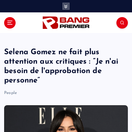
S
k
i
p
t
o
c
o
Selena Gomez ne fait plus
n
attention aux critiques : “Je n'ai
t
besoin de l'approbation de
e
n
personne”
t
People