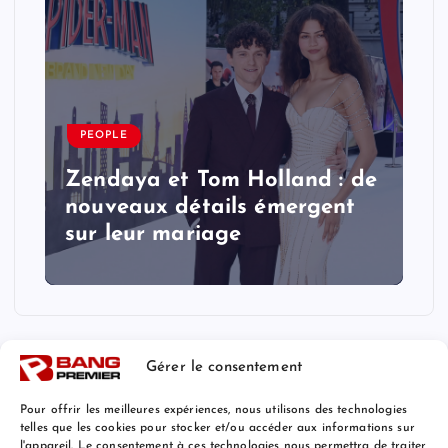
PEOPLE
Zendaya et Tom Holland : de
nouveaux détails émergent
sur leur mariage
Gérer le consentement
Pour offrir les meilleures expériences, nous utilisons des technologies
telles que les cookies pour stocker et/ou accéder aux informations sur
l'appareil. Le consentement à ces technologies nous permettra de traiter
Mentions Légales