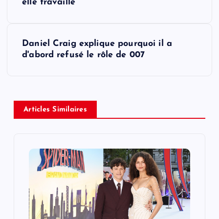
o
elle travaille
s
Daniel Craig explique pourquoi il a
t
d'abord refusé le rôle de 007
n
a
Articles Similaires
v
i
g
a