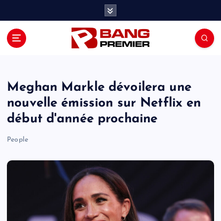
S
k
i
p
t
o
c
o
Meghan Markle dévoilera une
n
nouvelle émission sur Netflix en
t
début d'année prochaine
e
n
People
t