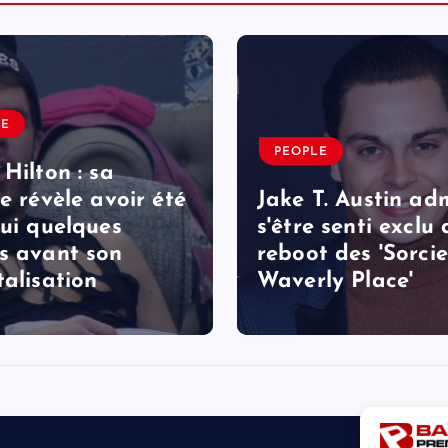
LE
PEOPLE
 Hilton : sa
le révèle avoir été
Jake T. Austin ad
lui quelques
s'être senti exclu
s avant son
reboot des 'Sorcie
talisation
Waverly Place'