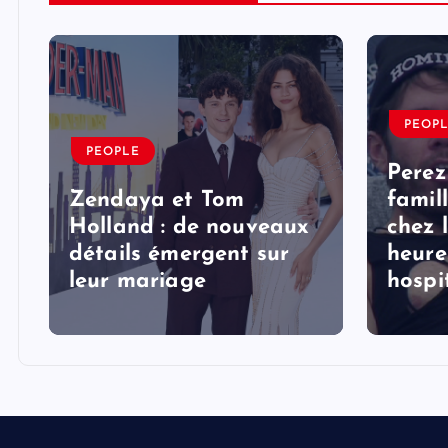
PEOP
PEOPLE
Perez
Zendaya et Tom
famil
Holland : de nouveaux
chez 
détails émergent sur
heure
s
leur mariage
hospi