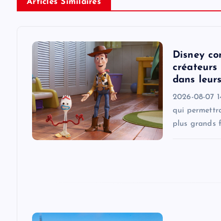
n
Articles Similaires
a
v
Disney co
créateurs 
i
dans leur
2026-08-07 1
g
qui permettra
plus grands f
a
t
i