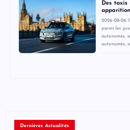
o
Des taxis
apparition
n
2026-08-06 17
parmi les pr
autonomes, a
autonomes, o
Derniéres Actualités