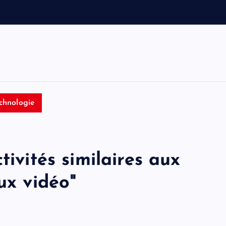
e
t
T
o
m
chnologie
tivités similaires aux
ux vidéo"