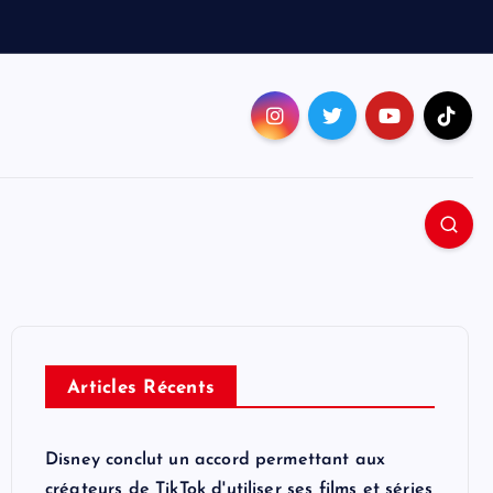
Articles Récents
Disney conclut un accord permettant aux
créateurs de TikTok d'utiliser ses films et séries