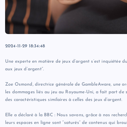
2024-11-29 18:34:48
Une experte en matière de jeux d’argent s’est inquiétée du f
aux jeux d’argent”.
Zoe Osmond, directrice générale de GambleAware, une orga
les dommages liés au jeu au Royaume-Uni, a fait part de s
des caractéristiques similaires à celles des jeux d’argent.
Elle a déclaré à la BBC : Nous savons, grâce à nos recher
leurs espaces en ligne sont “saturés” de contenus qui brouil