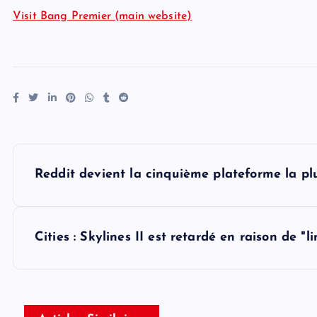
Visit Bang Premier (main website)
P
Reddit devient la cinquième plateforme la p
o
s
Cities : Skylines II est retardé en raison de "l
t