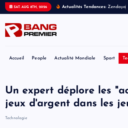
S
Actualités Tendances:
Z
e
n
d
a
y
a
SAT. AUG 8TH, 2026
k
i
p
t
o
c
o
Accueil
People
Actualité Mondiale
Sport
Te
n
t
e
Un expert déplore les "ac
n
t
jeux d'argent dans les je
Technologie