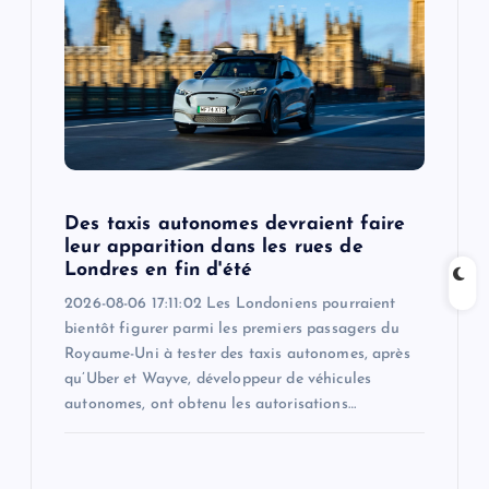
a
t
i
o
n
Des taxis autonomes devraient faire
leur apparition dans les rues de
Londres en fin d'été
2026-08-06 17:11:02 Les Londoniens pourraient
bientôt figurer parmi les premiers passagers du
Royaume-Uni à tester des taxis autonomes, après
qu’Uber et Wayve, développeur de véhicules
autonomes, ont obtenu les autorisations…