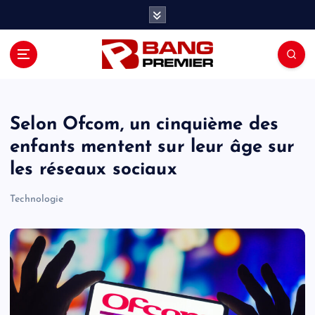
S
k
i
p
t
o
c
o
Selon Ofcom, un cinquième des
n
enfants mentent sur leur âge sur
t
les réseaux sociaux
e
n
Technologie
t