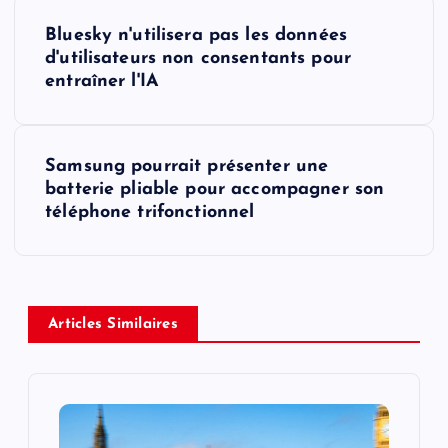
P
Bluesky n'utilisera pas les données
o
d'utilisateurs non consentants pour
entraîner l'IA
s
t
Samsung pourrait présenter une
batterie pliable pour accompagner son
n
téléphone trifonctionnel
a
v
Articles Similaires
i
g