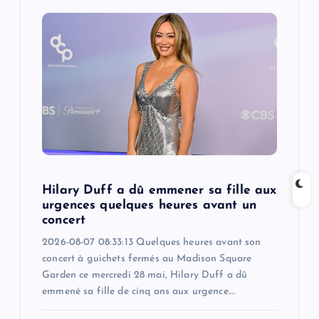
i
g
a
t
i
o
Hilary Duff a dû emmener sa fille aux
urgences quelques heures avant un
n
concert
2026-08-07 08:33:13 Quelques heures avant son
concert à guichets fermés au Madison Square
Garden ce mercredi 28 mai, Hilary Duff a dû
emmené sa fille de cinq ans aux urgence.…