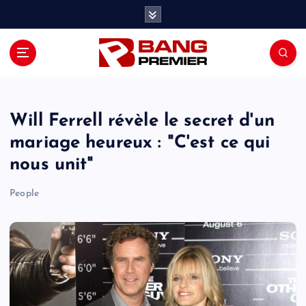
S
k
i
p
t
o
c
o
Will Ferrell révèle le secret d'un
n
mariage heureux : "C'est ce qui
t
nous unit"
e
n
People
t