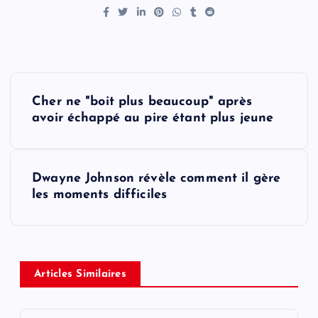
P
Cher ne "boit plus beaucoup" après
o
avoir échappé au pire étant plus jeune
s
Dwayne Johnson révèle comment il gère
t
les moments difficiles
n
a
Articles Similaires
v