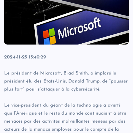
2024-11-25 15:40:29
Le président de Microsoft, Brad Smith, a imploré le
président élu des États-Unis, Donald Trump, de “pousser
plus fort” pour s’attaquer à la cybersécurité.
Le vice-président du géant de la technologie a averti
que l’Amérique et le reste du monde continuaient à être
menacés par des activités malveillantes menées par des
acteurs de la menace employés pour le compte de la