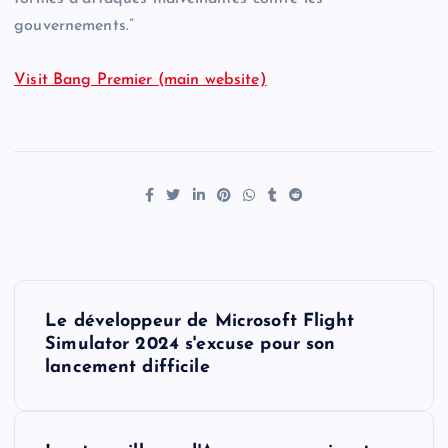
gouvernements.”
Visit Bang Premier (main website)
P
Le développeur de Microsoft Flight
o
Simulator 2024 s'excuse pour son
lancement difficile
s