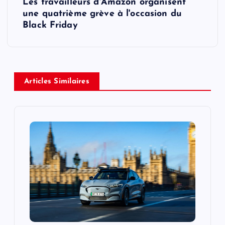
t
Les travailleurs d'Amazon organisent
une quatrième grève à l'occasion du
n
Black Friday
a
v
Articles Similaires
i
g
a
t
i
o