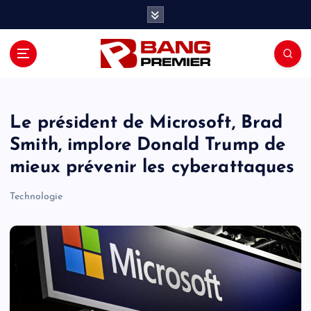
S
k
i
p
t
o
c
o
Le président de Microsoft, Brad
n
Smith, implore Donald Trump de
t
mieux prévenir les cyberattaques
e
n
Technologie
t