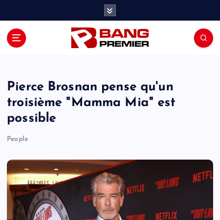
S
k
i
p
t
o
c
o
Pierce Brosnan pense qu'un
n
troisième "Mamma Mia" est
t
possible
e
n
People
t