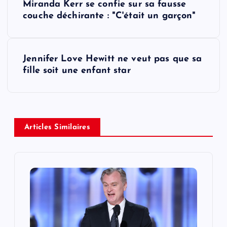
Miranda Kerr se confie sur sa fausse
o
couche déchirante : "C'était un garçon"
s
Jennifer Love Hewitt ne veut pas que sa
t
fille soit une enfant star
n
a
Articles Similaires
v
i
g
a