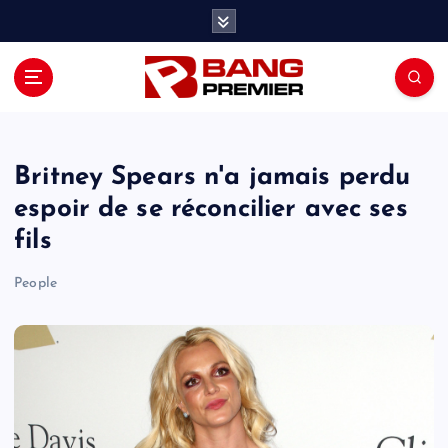
S
k
i
p
t
o
c
o
Britney Spears n'a jamais perdu
n
espoir de se réconcilier avec ses
t
fils
e
n
People
t