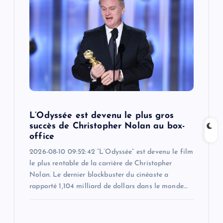
a
t
i
o
n
L’Odyssée est devenu le plus gros
succès de Christopher Nolan au box-
office
2026-08-10 09:52:42 “L’Odyssée” est devenu le film
le plus rentable de la carrière de Christopher
Nolan. Le dernier blockbuster du cinéaste a
rapporté 1,104 milliard de dollars dans le monde…