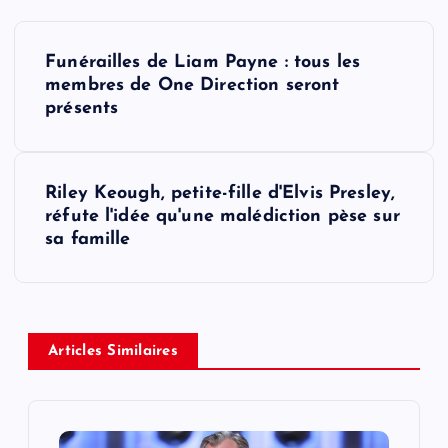
P
Funérailles de Liam Payne : tous les
o
membres de One Direction seront
présents
s
t
Riley Keough, petite-fille d'Elvis Presley,
réfute l'idée qu'une malédiction pèse sur
n
sa famille
a
v
Articles Similaires
i
g