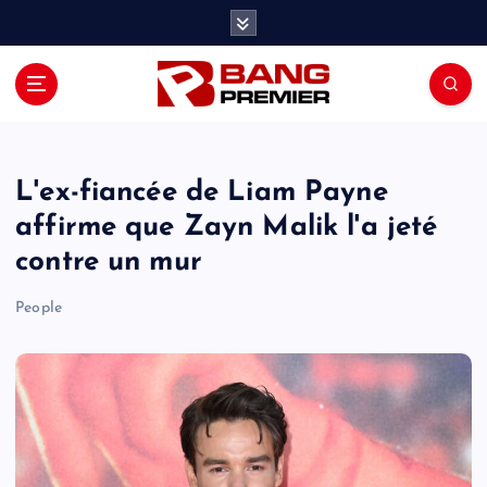
S
k
i
p
t
o
c
o
L'ex-fiancée de Liam Payne
n
affirme que Zayn Malik l'a jeté
t
contre un mur
e
n
People
t