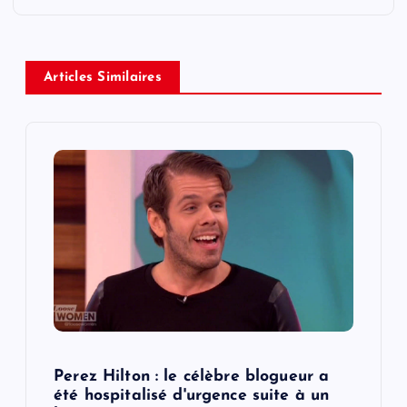
a
v
Articles Similaires
i
g
a
t
i
o
Perez Hilton : le célèbre blogueur a
n
été hospitalisé d'urgence suite à un