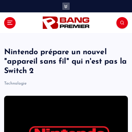
S
k
i
p
t
o
c
o
Nintendo prépare un nouvel
n
"appareil sans fil" qui n'est pas la
t
Switch 2
e
n
Technologie
t