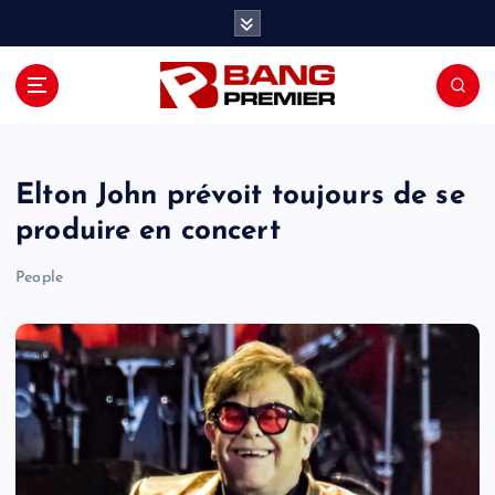
S
k
i
p
t
o
c
o
Elton John prévoit toujours de se
n
produire en concert
t
e
People
n
t