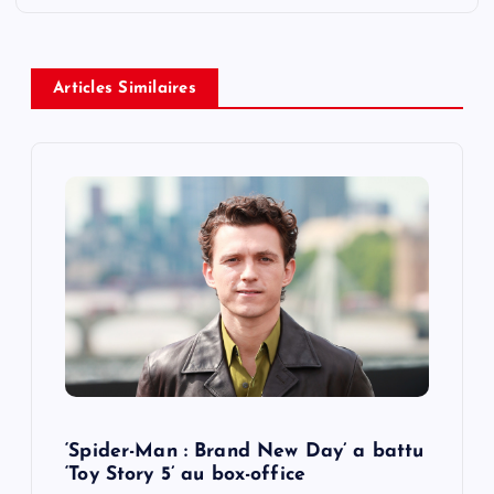
a
v
Articles Similaires
i
g
a
t
i
o
‘Spider-Man : Brand New Day’ a battu
n
‘Toy Story 5’ au box-office