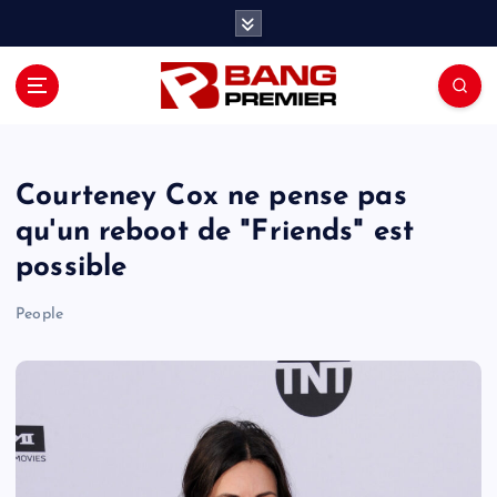
S
k
i
p
t
o
c
o
Courteney Cox ne pense pas
n
qu'un reboot de "Friends" est
t
possible
e
n
People
t