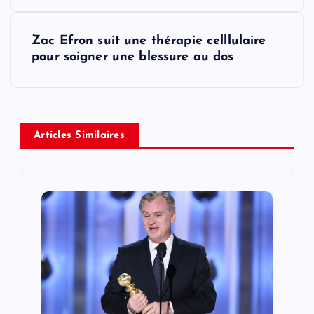
s
t
Zac Efron suit une thérapie celllulaire
pour soigner une blessure au dos
n
a
v
Articles Similaires
i
g
a
t
i