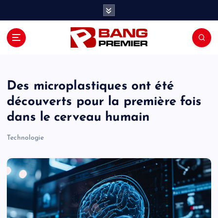
S
k
i
p
t
o
c
o
Des microplastiques ont été
n
découverts pour la première fois
t
dans le cerveau humain
e
n
Technologie
t