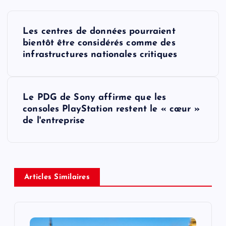
P
Les centres de données pourraient
o
bientôt être considérés comme des
infrastructures nationales critiques
s
t
Le PDG de Sony affirme que les
consoles PlayStation restent le « cœur »
n
de l'entreprise
a
v
Articles Similaires
i
g