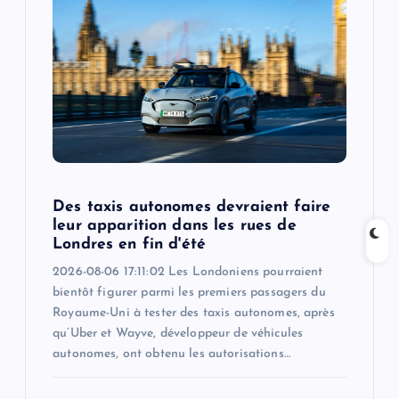
a
t
i
o
n
Des taxis autonomes devraient faire
leur apparition dans les rues de
Londres en fin d'été
2026-08-06 17:11:02 Les Londoniens pourraient
bientôt figurer parmi les premiers passagers du
Royaume-Uni à tester des taxis autonomes, après
qu’Uber et Wayve, développeur de véhicules
autonomes, ont obtenu les autorisations…