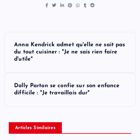
P
Anna Kendrick admet qu'elle ne sait pas
o
du tout cuisiner : "Je ne sais rien faire
d'utile"
s
t
Dolly Parton se confie sur son enfance
difficile : "Je travaillais dur"
n
a
v
Articles Similaires