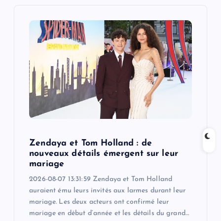
i
g
a
t
i
o
Zendaya et Tom Holland : de
n
nouveaux détails émergent sur leur
mariage
2026-08-07 13:31:59 Zendaya et Tom Holland
auraient ému leurs invités aux larmes durant leur
mariage. Les deux acteurs ont confirmé leur
mariage en début d’année et les détails du grand…