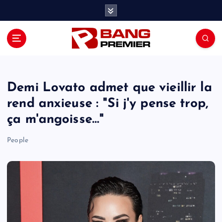
S
k
i
p
t
o
c
o
Demi Lovato admet que vieillir la
n
rend anxieuse : "Si j'y pense trop,
t
ça m'angoisse…"
e
n
People
t