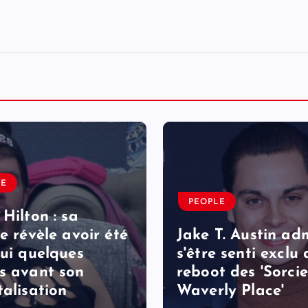
LE
PEOPLE
 Hilton : sa
le révèle avoir été
Jake T. Austin ad
lui quelques
s'être senti exclu
s avant son
reboot des 'Sorcie
talisation
Waverly Place'