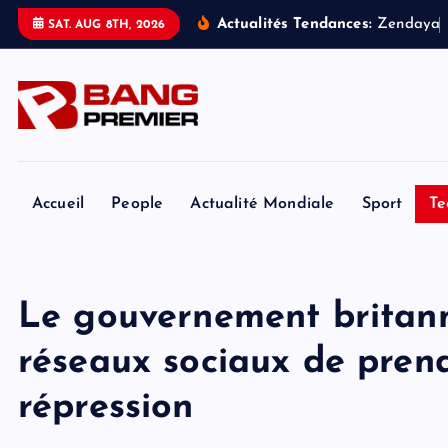
S
Actualités Tendances:
Z
e
n
d
a
y
a
SAT. AUG 8TH, 2026
k
i
p
t
o
c
o
Accueil
People
Actualité Mondiale
Sport
Te
n
t
e
Le gouvernement britan
n
t
réseaux sociaux de pren
répression