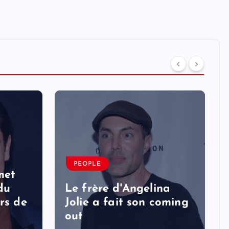
PEOPLE
met
 du
Le frère d'Angelina
rs de
Jolie a fait son coming
out