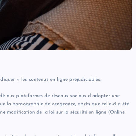
diquer » les contenus en ligne préjudiciables.
andé aux plateformes de réseaux sociaux d’adopter une
ue la pornographie de vengeance, après que celle-ci a été
ne modification de la loi sur la sécurité en ligne (Online