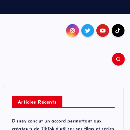
Articles Récents
Disney conclut un accord permettant aux
créateurs de TikTok d'utiliser ses films et séries