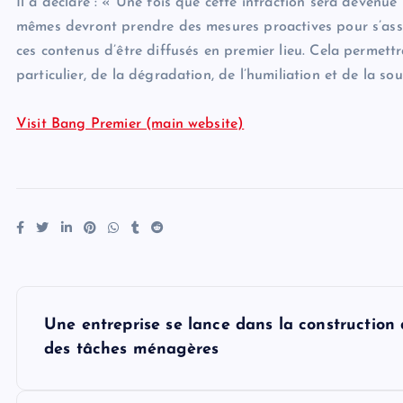
Il a déclaré : « Une fois que cette infraction sera devenue p
mêmes devront prendre des mesures proactives pour s’ass
ces contenus d’être diffusés en premier lieu. Cela permettr
particulier, de la dégradation, de l’humiliation et de la so
Visit Bang Premier (main website)
P
Une entreprise se lance dans la construction 
o
des tâches ménagères