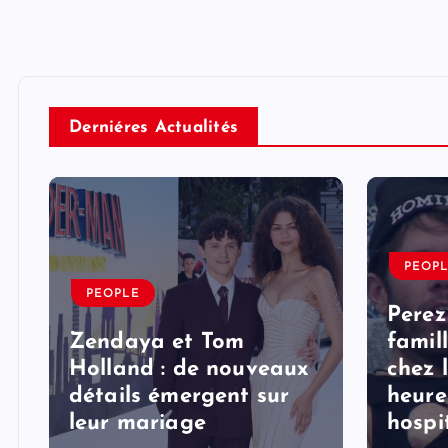
Derniéres Actualités
PEOP
PEOPLE
Perez
Zendaya et Tom
famil
Holland : de nouveaux
chez 
détails émergent sur
heure
s
leur mariage
hospi