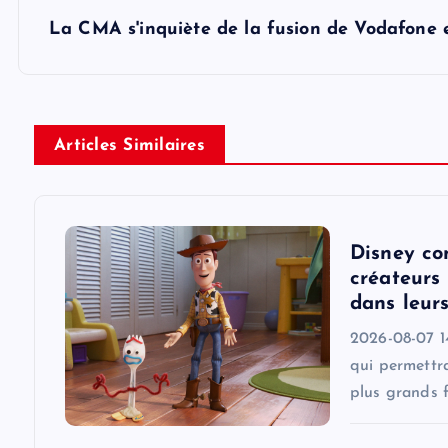
s
La CMA s'inquiète de la fusion de Vodafone 
t
n
Articles Similaires
a
v
Disney co
i
créateurs 
dans leur
g
2026-08-07 1
qui permettra
a
plus grands f