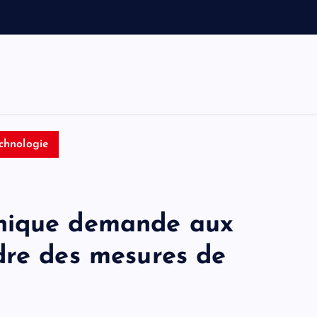
e
t
T
o
m
chnologie
nique demande aux
dre des mesures de