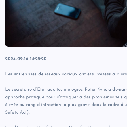
2024-09-16 14:25:20
Les entreprises de réseaux sociaux ont été invitées à « éra
Le secrétaire d’État aux technologies, Peter Kyle, a dem
approche pratique pour s’attaquer à des problèmes tels q
élevée au rang d’infraction la plus grave dans le cadre d’u
Safety Act).