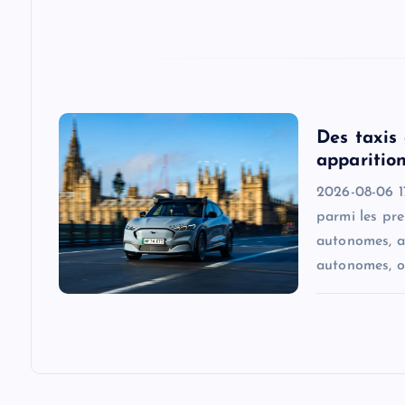
t
i
o
Des taxis
n
apparition
2026-08-06 17
parmi les pr
autonomes, a
autonomes, o