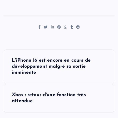
P
L'iPhone 16 est encore en cours de
o
développement malgré sa sortie
imminente
s
t
Xbox : retour d'une fonction très
attendue
n