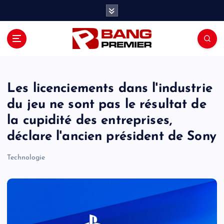
S
k
i
p
t
o
c
o
Les licenciements dans l'industrie
n
du jeu ne sont pas le résultat de
t
la cupidité des entreprises,
e
n
déclare l'ancien président de Sony
t
Technologie