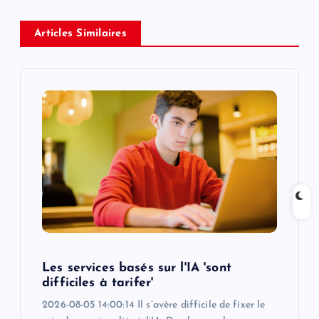
a
v
Articles Similaires
i
g
a
t
i
o
Les services basés sur l'IA 'sont
n
difficiles à tarifer'
2026-08-05 14:00:14 Il s’avère difficile de fixer le