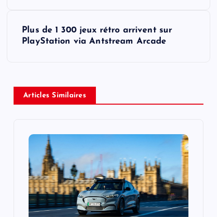
s
Plus de 1 300 jeux rétro arrivent sur
t
PlayStation via Antstream Arcade
n
a
Articles Similaires
v
i
g
a
t