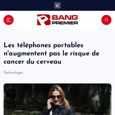
S
k
i
p
t
o
c
o
Les téléphones portables
n
n'augmentent pas le risque de
t
cancer du cerveau
e
n
Technologie
t