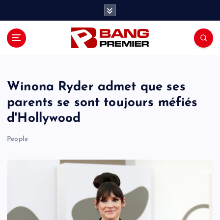
S
k
i
p
t
o
c
o
Winona Ryder admet que ses
n
parents se sont toujours méfiés
t
d'Hollywood
e
n
People
t