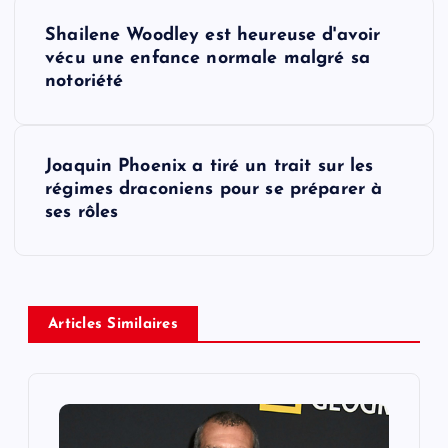
P
Shailene Woodley est heureuse d'avoir
o
vécu une enfance normale malgré sa
notoriété
s
t
Joaquin Phoenix a tiré un trait sur les
régimes draconiens pour se préparer à
n
ses rôles
a
v
Articles Similaires
i
g