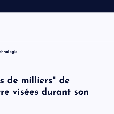
e
t
T
o
m
H
chnologie
s de milliers" de
re visées durant son