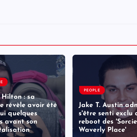
LE
PEOPLE
 Hilton : sa
le révèle avoir été
Jake T. Austin ad
lui quelques
s'être senti exclu
s avant son
reboot des 'Sorcie
talisation
Waverly Place'