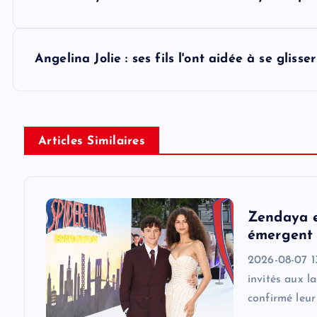
o
s
Angelina Jolie : ses fils l'ont aidée à se glis
t
n
Articles Similaires
a
v
Zendaya e
émergent 
i
2026-08-07 1
invités aux l
g
confirmé leu