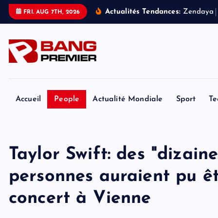
S
Actualités Tendances:
Z
e
n
d
a
y
a
FRI. AUG 7TH, 2026
k
i
p
t
o
c
o
Accueil
People
Actualité Mondiale
Sport
Te
n
t
e
Taylor Swift: des "dizaine
n
t
personnes auraient pu êt
concert à Vienne