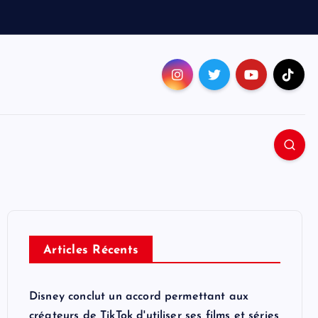
Articles Récents
Disney conclut un accord permettant aux
créateurs de TikTok d'utiliser ses films et séries