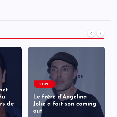
PEOPLE
met
 du
Le frère d'Angelina
rs de
Jolie a fait son coming
out