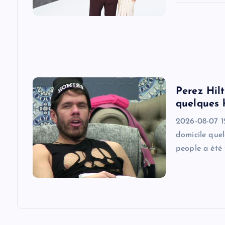
a
t
i
Perez Hilt
o
quelques 
2026-08-07 1
n
domicile quel
people a été 