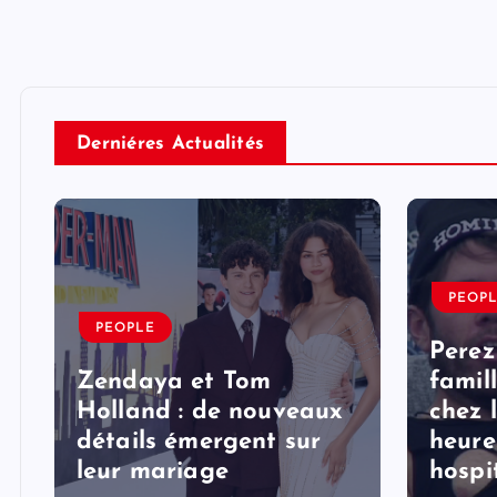
Derniéres Actualités
PEOP
PEOPLE
Perez
Zendaya et Tom
famil
Holland : de nouveaux
chez 
détails émergent sur
heure
s
leur mariage
hospi