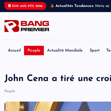
S
Actualités Tendances:
M
e
t
a
s
e
SUN. AUG 9TH, 2026
k
i
p
t
o
c
o
Accueil
People
Actualité Mondiale
Sport
Te
n
t
e
John Cena a tiré une croi
n
t
People