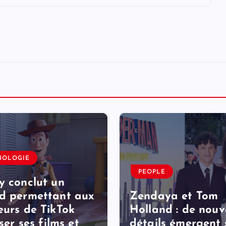
NOLOGIE
PEOPLE
y conclut un
d permettant aux
Zendaya et Tom
eurs de TikTok
Holland : de nou
iser ses films et
détails émergent 