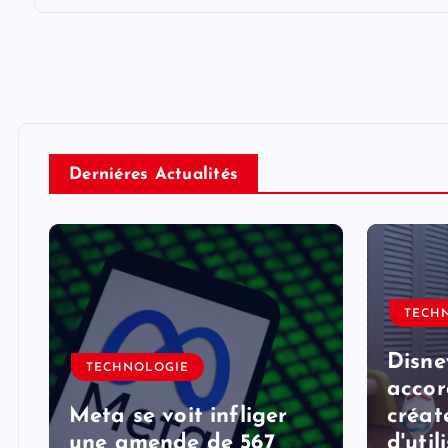
Derniéres Actualités
TECH
Disne
TECHNOLOGIE
accor
Meta se voit infliger
créat
une amende de 567
d'util