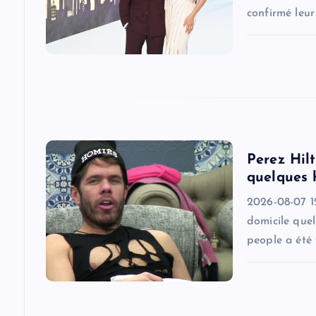
confirmé leu
a
t
i
o
Perez Hilt
quelques 
n
2026-08-07 1
domicile quel
people a été 