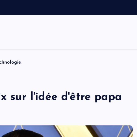
v
o
i
t
i
n
chnologie
x sur l'idée d'être papa