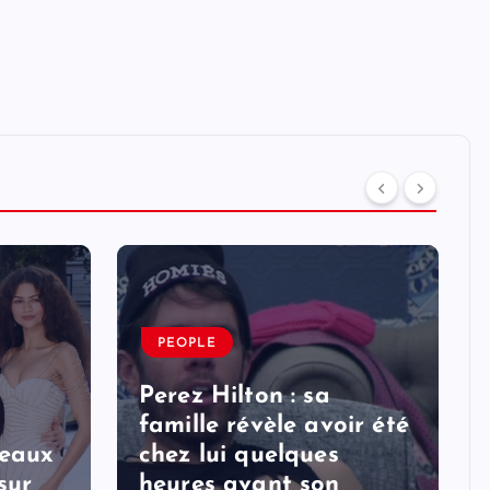
PEOPLE
Perez Hilton : sa
famille révèle avoir été
veaux
chez lui quelques
sur
heures avant son