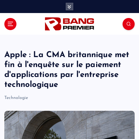
S
k
i
p
t
o
c
o
Apple : La CMA britannique met
n
fin à l'enquête sur le paiement
t
d'applications par l'entreprise
e
n
technologique
t
Technologie