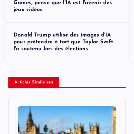
o
Games, pense que l'IA est l'avenir des
jeux vidéos
s
t
Donald Trump utilise des images d'IA
pour prétendre à tort que Taylor Swift
n
l'a soutenu lors des élections
a
v
Articles Similaires
i
g
a