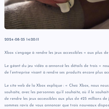
2024-08-25 14:20:11
Xbox s’engage à rendre les jeux accessibles « aux plus de
Le géant du jeu vidéo a annoncé les détails de trois « nouv
de l’entreprise visant à rendre ses produits encore plus acce
Le site web de la Xbox explique : « Chez Xbox, nous nous
souhaite, avec les personnes qu’il souhaite, où il le souhai
de rendre les jeux accessibles aux plus de 425 millions d
sommes ravis de vous annoncer que trois nouveaux disposit