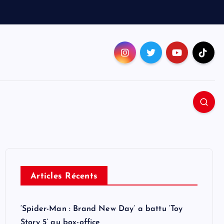
Articles Récents
‘Spider-Man : Brand New Day’ a battu ‘Toy
Story 5’ au box-office