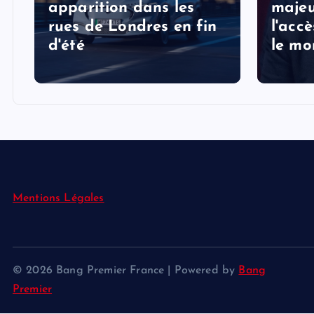
apparition dans les
majeu
rues de Londres en fin
l'acc
d'été
le mo
Mentions Légales
© 2026 Bang Premier France | Powered by
Bang
Premier