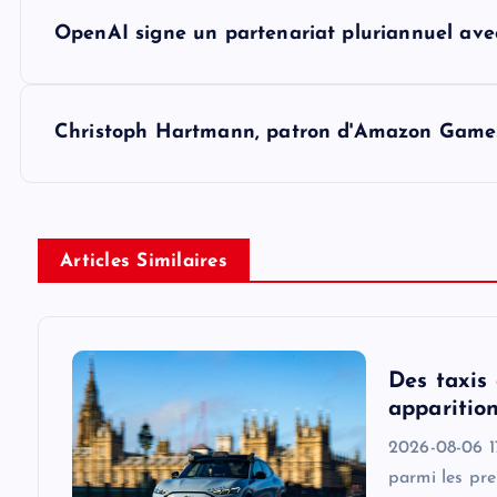
P
OpenAI signe un partenariat pluriannuel av
o
s
Christoph Hartmann, patron d'Amazon Games, p
t
n
Articles Similaires
a
v
Des taxis
apparition
i
2026-08-06 17
parmi les pr