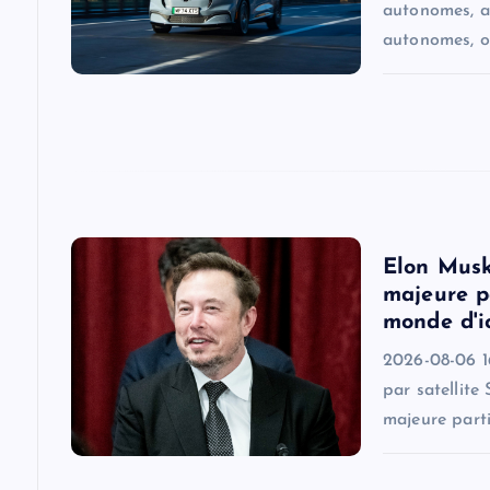
g
autonomes, a
autonomes, o
a
t
i
o
Elon Musk
majeure pa
n
monde d'i
2026-08-06 16
par satellite
majeure parti