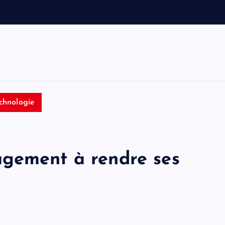
a
u
t
o
n
chnologie
agement à rendre ses