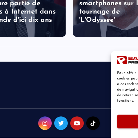
re partie de
smartphones sur 
ès à Internet dans
tournage de
nde d'ici dix ans
'L'Odyssée'
Pour offrir 
cookies pou
à ces techn
de navigatio
de retirer 
fonctions.