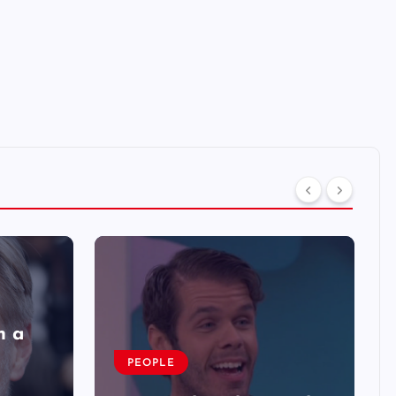
n a
PEOPLE