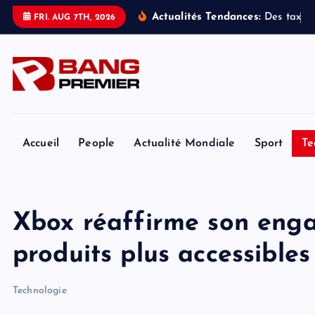
S
Actualités Tendances:
D
e
s
t
a
x
i
s
FRI. AUG 7TH, 2026
k
i
p
t
o
c
o
Accueil
People
Actualité Mondiale
Sport
Te
n
t
e
Xbox réaffirme son eng
n
t
produits plus accessibles
Technologie