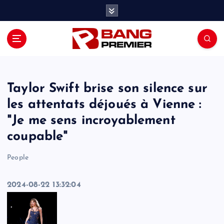
S
k
i
p
t
o
c
o
Taylor Swift brise son silence sur
n
les attentats déjoués à Vienne :
t
"Je me sens incroyablement
e
n
coupable"
t
People
2024-08-22 13:32:04