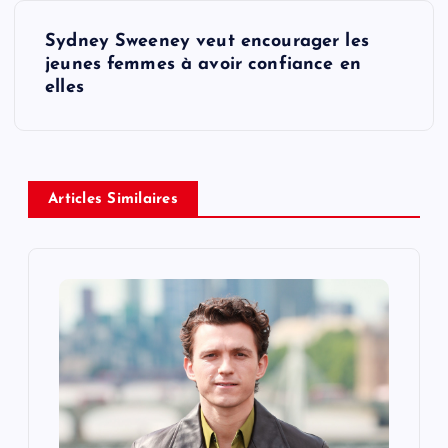
t
Sydney Sweeney veut encourager les
jeunes femmes à avoir confiance en
n
elles
a
v
Articles Similaires
i
g
a
t
i