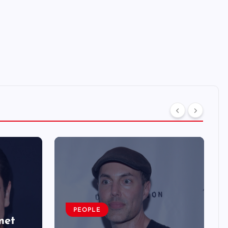
PEOPLE
met