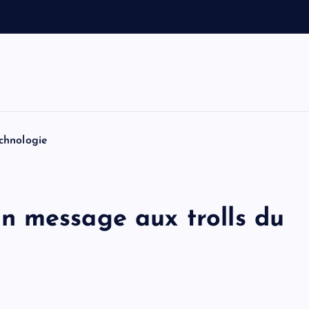
e
t
T
o
m
chnologie
n message aux trolls du