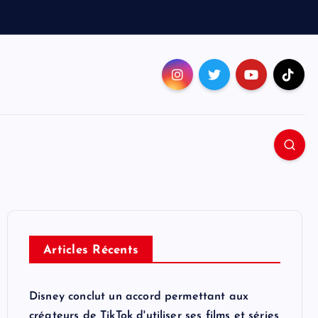
Articles Récents
Disney conclut un accord permettant aux
créateurs de TikTok d'utiliser ses films et séries