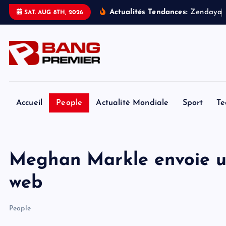
S
Actualités Tendances:
Z
e
n
d
a
y
a
SAT. AUG 8TH, 2026
k
i
p
t
o
c
o
Accueil
People
Actualité Mondiale
Sport
Te
n
t
e
Meghan Markle envoie u
n
t
web
People