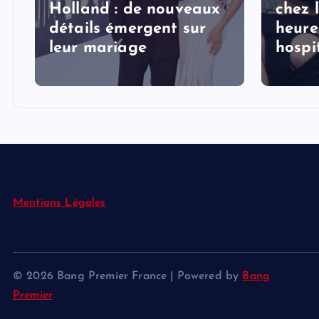
Holland : de nouveaux
chez 
détails émergent sur
heure
s
leur mariage
hospi
Mentions Légales
© 2026 Bang Premier France | Powered by
Bang
Premier