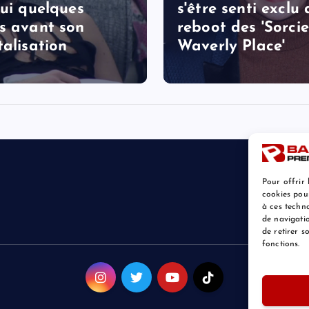
lui quelques
s'être senti exclu
s avant son
reboot des 'Sorcie
talisation
Waverly Place'
Pour offrir 
cookies pou
à ces techn
de navigatio
de retirer 
fonctions.