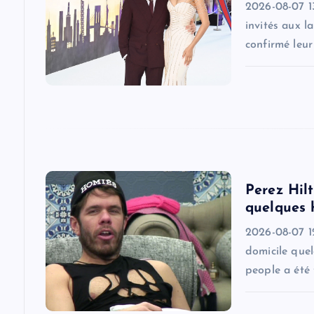
i
2026-08-07 1
invités aux l
g
confirmé leu
a
t
i
Perez Hilt
o
quelques 
2026-08-07 1
n
domicile quel
people a été 