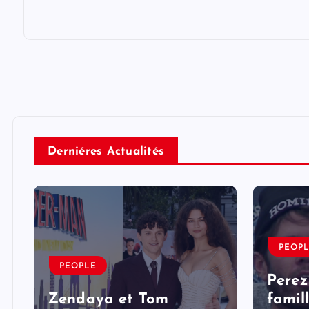
Derniéres Actualités
PEOP
PEOPLE
Perez
Zendaya et Tom
famil