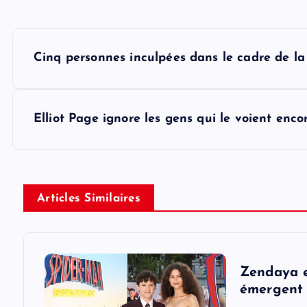
P
Cinq personnes inculpées dans le cadre de l
o
s
Elliot Page ignore les gens qui le voient e
t
n
Articles Similaires
a
v
Zendaya e
émergent 