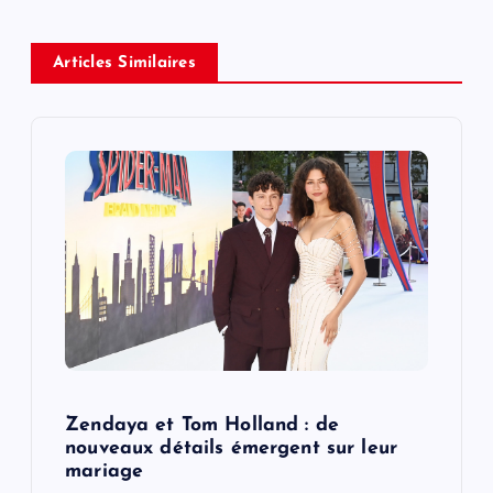
a
Articles Similaires
v
i
g
a
t
i
o
Zendaya et Tom Holland : de
nouveaux détails émergent sur leur
n
mariage