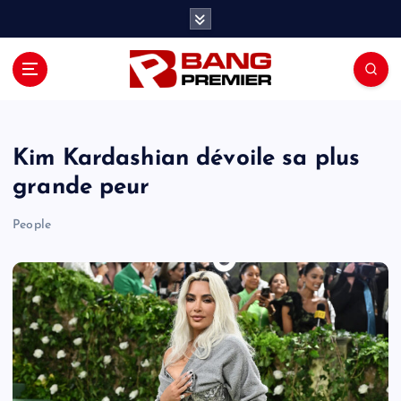
S
k
i
p
t
o
c
o
Kim Kardashian dévoile sa plus
n
grande peur
t
e
People
n
t