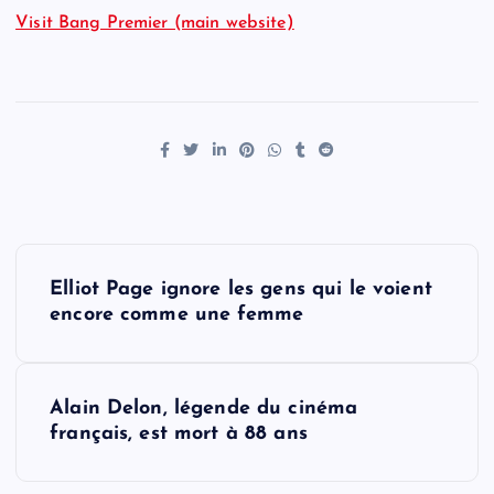
Visit Bang Premier (main website)
P
Elliot Page ignore les gens qui le voient
o
encore comme une femme
s
Alain Delon, légende du cinéma
t
français, est mort à 88 ans
n