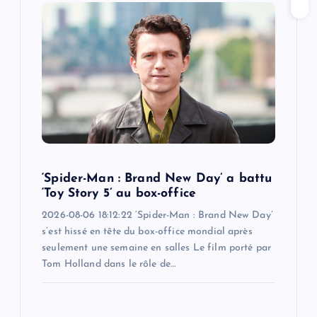
g
a
t
i
o
‘Spider-Man : Brand New Day’ a battu
n
‘Toy Story 5’ au box-office
2026-08-06 18:12:22 ‘Spider-Man : Brand New Day’
s’est hissé en tête du box-office mondial après
seulement une semaine en salles Le film porté par
Tom Holland dans le rôle de…