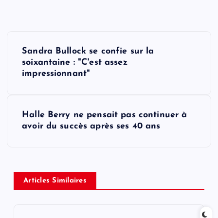
P
Sandra Bullock se confie sur la
o
soixantaine : "C'est assez
impressionnant"
s
t
Halle Berry ne pensait pas continuer à
avoir du succès après ses 40 ans
n
a
v
Articles Similaires
i