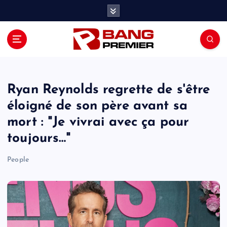
S
k
i
p
t
o
c
o
Ryan Reynolds regrette de s'être
n
éloigné de son père avant sa
t
mort : "Je vivrai avec ça pour
e
n
toujours…"
t
People