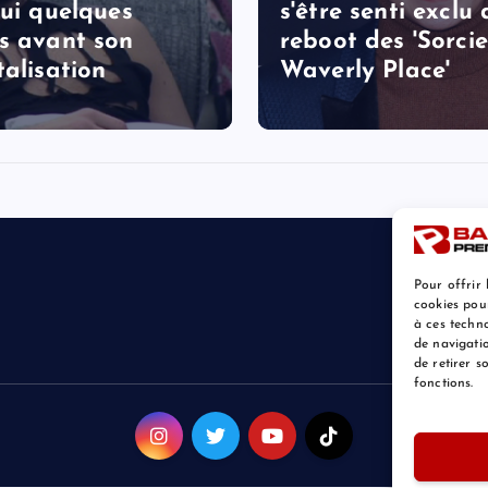
lui quelques
s'être senti exclu
s avant son
reboot des 'Sorcie
talisation
Waverly Place'
Pour offrir 
cookies pou
à ces techn
de navigatio
de retirer 
fonctions.