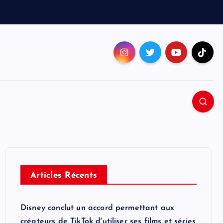
Articles Récents
Disney conclut un accord permettant aux
créateurs de TikTok d'utiliser ses films et séries