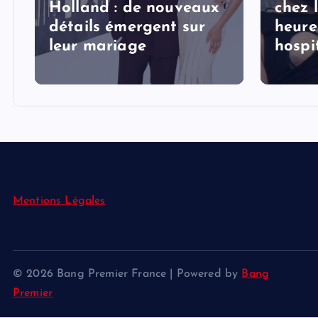
Holland : de nouveaux
chez 
détails émergent sur
heure
s
leur mariage
hospi
Mentions Légales
© 2026 Bang Premier France | Powered by
Bang
Premier