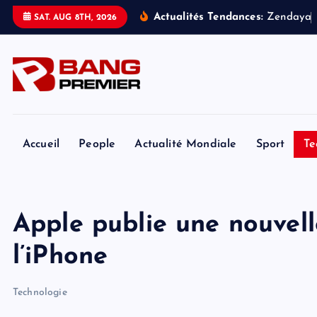
S
Actualités Tendances:
Z
e
n
d
a
y
a
SAT. AUG 8TH, 2026
k
i
p
t
o
c
o
Accueil
People
Actualité Mondiale
Sport
Te
n
t
e
Apple publie une nouvell
n
t
l’iPhone
Technologie