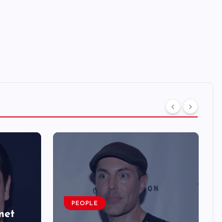
PEOPLE
met