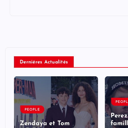
Derniéres Actualités
PEOP
PEOPLE
Perez
Zendaya et Tom
famil