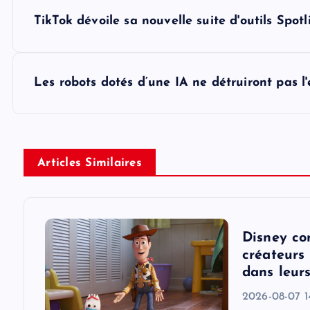
P
TikTok dévoile sa nouvelle suite d'outils Spotl
o
s
Les robots dotés d’une IA ne détruiront pas l
t
n
Articles Similaires
a
v
Disney co
créateurs 
i
dans leur
2026-08-07 1