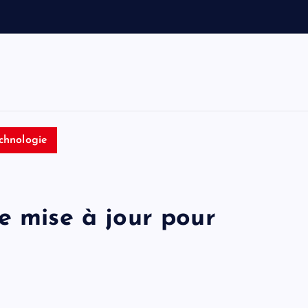
e
t
T
o
m
chnologie
e mise à jour pour