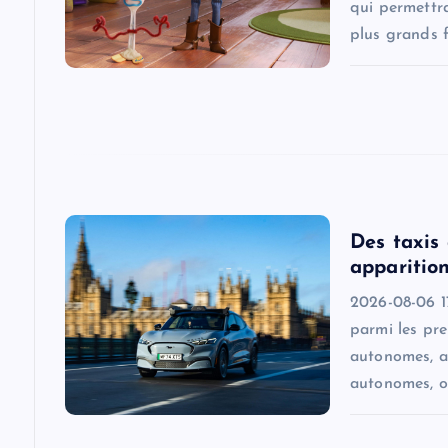
g
qui permettra
plus grands f
a
t
i
o
Des taxis
apparition
n
2026-08-06 17
parmi les pr
autonomes, a
autonomes, o