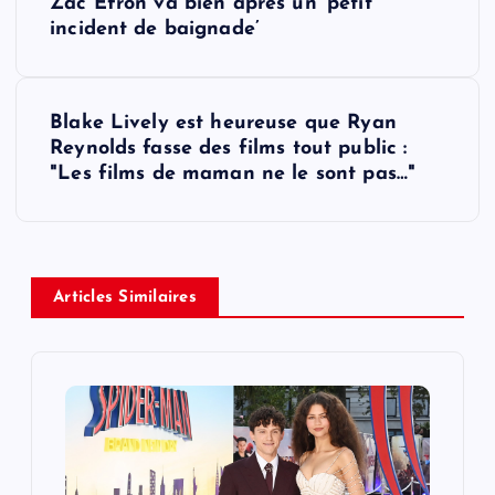
Zac Efron va bien après un ‘petit
o
incident de baignade’
s
Blake Lively est heureuse que Ryan
t
Reynolds fasse des films tout public :
"Les films de maman ne le sont pas…"
n
a
v
Articles Similaires
i
g
a