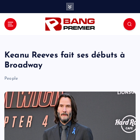
S
k
i
p
t
o
c
o
Keanu Reeves fait ses débuts à
n
Broadway
t
e
People
n
t