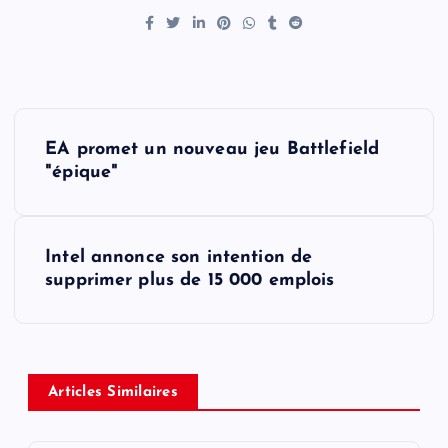
P
EA promet un nouveau jeu Battlefield
o
"épique"
s
Intel annonce son intention de
t
supprimer plus de 15 000 emplois
n
a
Articles Similaires
v