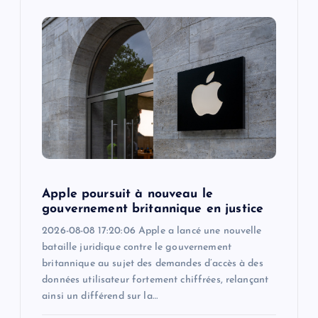
i
g
a
t
i
o
Apple poursuit à nouveau le
gouvernement britannique en justice
n
2026-08-08 17:20:06 Apple a lancé une nouvelle
bataille juridique contre le gouvernement
britannique au sujet des demandes d’accès à des
données utilisateur fortement chiffrées, relançant
ainsi un différend sur la…