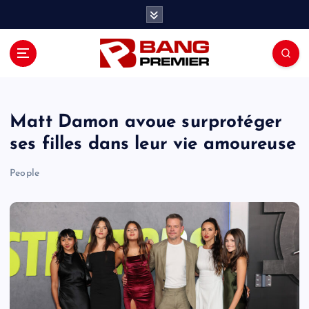
S
k
i
p
t
o
c
o
Matt Damon avoue surprotéger
n
ses filles dans leur vie amoureuse
t
e
People
n
t