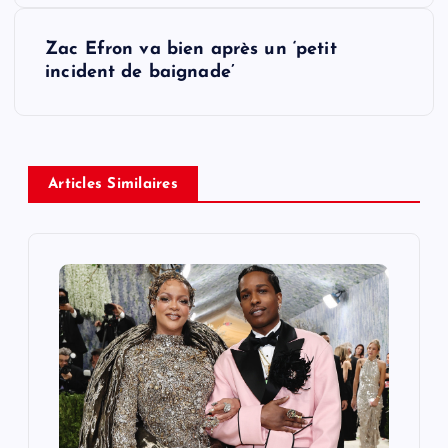
t
Zac Efron va bien après un ‘petit
n
incident de baignade’
a
v
Articles Similaires
i
g
a
t
i