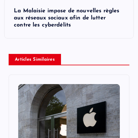
s
La Malaisie impose de nouvelles règles
t
aux réseaux sociaux afin de lutter
contre les cyberdélits
n
a
v
Articles Similaires
i
g
a
t
i