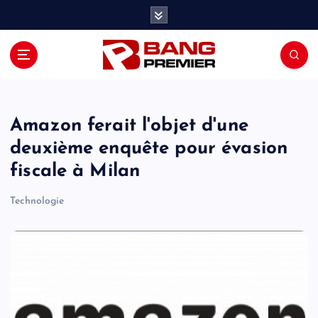
S
k
i
p
t
o
c
o
Amazon ferait l'objet d'une
n
deuxième enquête pour évasion
t
fiscale à Milan
e
n
Technologie
t