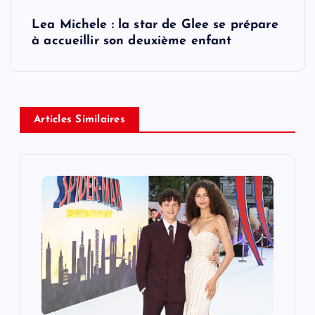
s
Lea Michele : la star de Glee se prépare
t
à accueillir son deuxième enfant
n
a
Articles Similaires
v
i
g
a
t
i