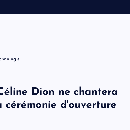
s
k
m
i
s
e
s
chnologie
Céline Dion ne chantera
a cérémonie d'ouverture