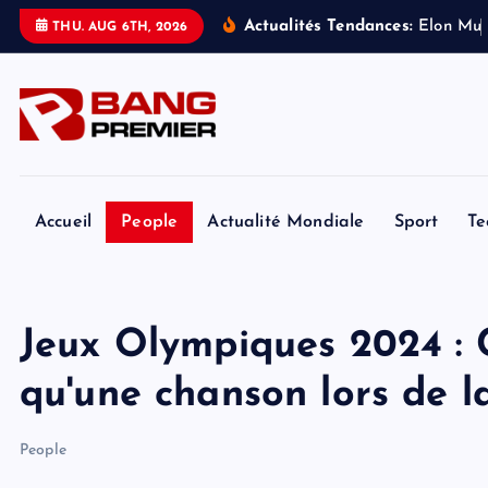
S
Actualités Tendances:
E
l
o
n
M
u
THU. AUG 6TH, 2026
k
i
p
t
o
c
o
Accueil
People
Actualité Mondiale
Sport
Te
n
t
e
Jeux Olympiques 2024 : 
n
t
qu'une chanson lors de l
People