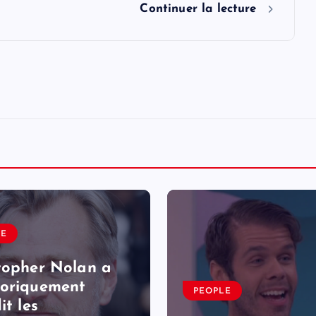
Continuer la lecture
LE
topher Nolan a
oriquement
PEOPLE
it les