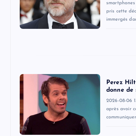
smartphones s
g
pris cette dé
immergés dan
a
t
i
o
Perez Hilt
donne de 
n
2026-08-06 13
après avoir 
communiquer. 