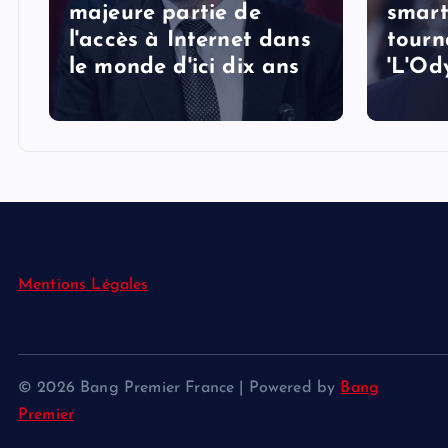
majeure partie de
smart
l'accès à Internet dans
tourn
le monde d'ici dix ans
'L'Od
Mentions Légales
© 2026 Bang Premier France | Powered by
Bang
Premier