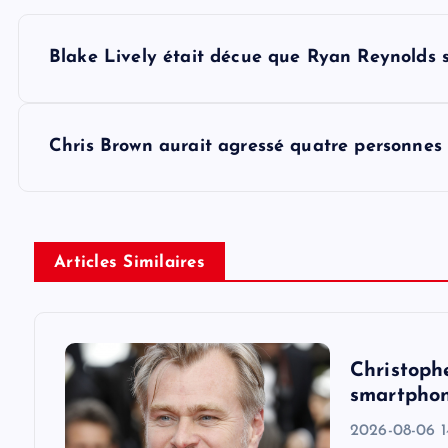
P
Blake Lively était décue que Ryan Reynolds s
o
s
Chris Brown aurait agressé quatre personnes 
t
n
Articles Similaires
a
v
Christoph
smartphon
i
2026-08-06 14