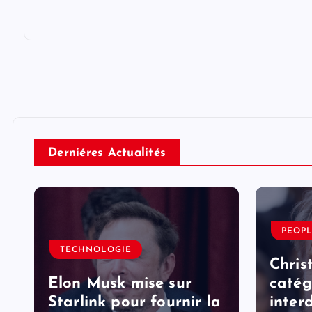
Derniéres Actualités
PEOP
TECHNOLOGIE
Chris
Elon Musk mise sur
catég
Starlink pour fournir la
interd