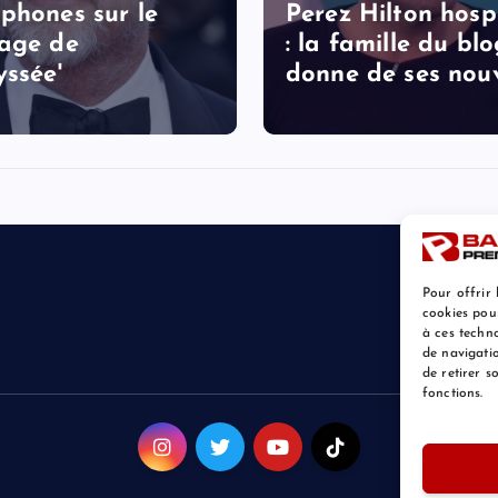
phones sur le
Perez Hilton hospi
age de
: la famille du bl
yssée'
donne de ses nouv
Pour offrir 
cookies pou
à ces techn
de navigatio
de retirer 
fonctions.