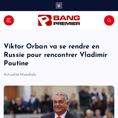
S
k
i
p
t
o
c
o
Viktor Orban va se rendre en
n
Russie pour rencontrer Vladimir
t
Poutine
e
n
Actualité Mondiale
t