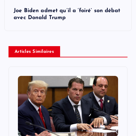
s
Joe Biden admet qu’il a ‘foiré’ son débat
t
avec Donald Trump
n
a
Articles Similaires
v
i
g
a
t
i