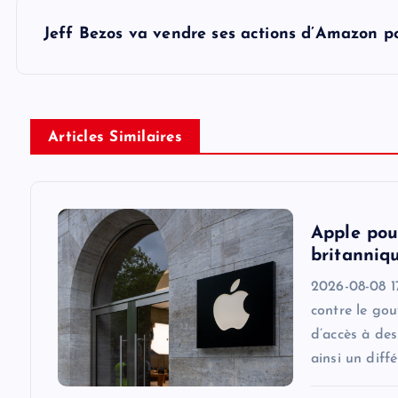
s
Jeff Bezos va vendre ses actions d’Amazon pou
t
n
Articles Similaires
a
v
Apple pou
britanniqu
i
2026-08-08 17
contre le go
g
d’accès à des
ainsi un diff
a