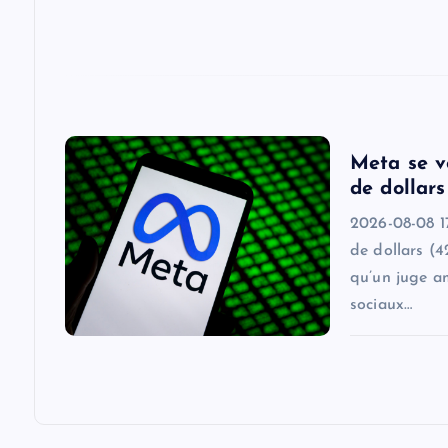
t
i
o
Meta se v
de dollars
n
2026-08-08 17
de dollars (4
qu’un juge a
sociaux…