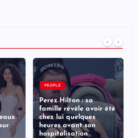
PEOPLE
Perez Hilton : sa
famille révèle avoir été
veaux
chez lui quelques
sur
heures avant son
hospitalisation