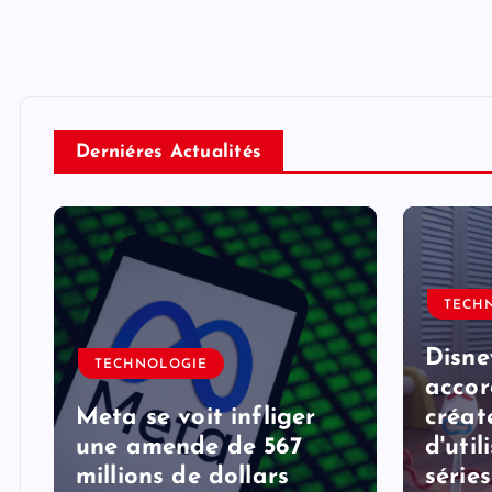
Derniéres Actualités
TECH
Disne
TECHNOLOGIE
accor
Meta se voit infliger
créat
une amende de 567
d'util
millions de dollars
série