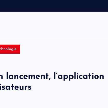
o
i
t
i
n
f
chnologie
n lancement, l’application
isateurs