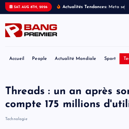
S
Actualités Tendances:
M
e
t
a
s
e
v
SAT. AUG 8TH, 2026
k
i
p
t
o
c
o
Accueil
People
Actualité Mondiale
Sport
Te
n
t
e
Threads : un an après so
n
t
compte 175 millions d'util
Technologie