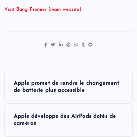
Visit Bang Premier (main website)
P
Apple promet de rendre le changement
o
de batterie plus accessible
s
Apple développe des AirPods dotés de
t
caméras