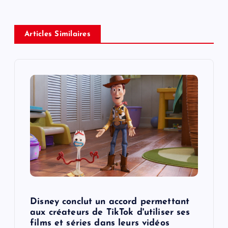
n
a
Articles Similaires
v
i
g
a
t
i
o
Disney conclut un accord permettant
aux créateurs de TikTok d'utiliser ses
n
films et séries dans leurs vidéos