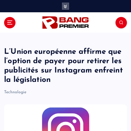
S
k
i
p
t
o
c
o
L’Union européenne affirme que
n
l’option de payer pour retirer les
t
publicités sur Instagram enfreint
e
n
la législation
t
Technologie