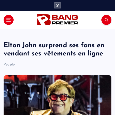
S
k
i
p
t
o
c
o
Elton John surprend ses fans en
n
vendant ses vêtements en ligne
t
e
People
n
t