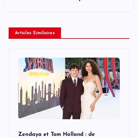
n
a
v
Articles Similaires
i
g
a
t
i
o
Zendaya et Tom Holland : de