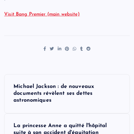
Visit Bang Premier (main website)
P
Michael Jackson : de nouveaux
o
documents révèlent ses dettes
astronomiques
s
t
La princesse Anne a quitté l'hôpital
suite à son accident d'équitation