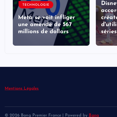
Disne
TECHNOLOGIE
accor
Meta se voit infliger
créat
une amende de 567
d'util
millions de dollars
série
Mentions Légales
© 2026 Bang Premier France | Powered by
Bang