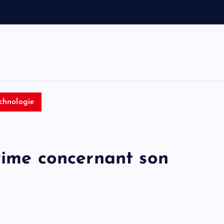
v
o
i
t
i
n
chnologie
rime concernant son