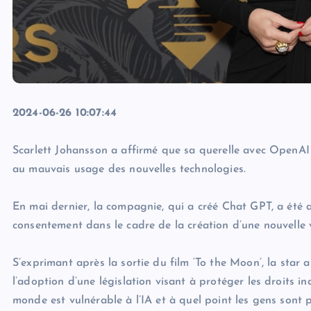
2024-06-26 10:07:44
Scarlett Johansson a affirmé que sa querelle avec OpenAI
au mauvais usage des nouvelles technologies.
En mai dernier, la compagnie, qui a créé Chat GPT, a été ac
consentement dans le cadre de la création d’une nouvelle 
S’exprimant après la sortie du film ‘To the Moon’, la star
l’adoption d’une législation visant à protéger les droits i
monde est vulnérable à l’IA et à quel point les gens sont p