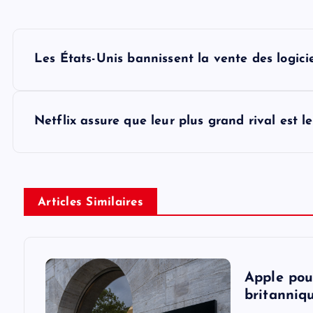
P
Les États-Unis bannissent la vente des logici
o
s
Netflix assure que leur plus grand rival est l
t
n
Articles Similaires
a
v
Apple pou
britanniqu