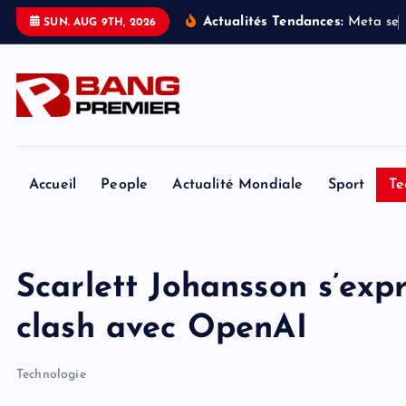
S
Actualités Tendances:
M
e
t
a
s
e
SUN. AUG 9TH, 2026
k
i
p
t
o
c
o
Accueil
People
Actualité Mondiale
Sport
Te
n
t
e
Scarlett Johansson s’exp
n
t
clash avec OpenAI
Technologie