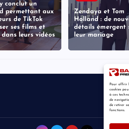
y conclut un
d permettant aux
Zendaya et Tom
eurs de TikTok
Holland : de nou
iser ses films et
détails émergent 
s dans leurs vidéos
leur mariage
Pour offrir 
cookies pou
à ces techn
de navigatio
de retirer 
fonctions.