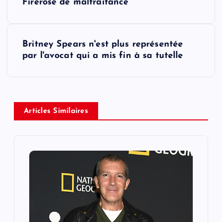
o
Firerose de maltraitance
s
Britney Spears n'est plus représentée
t
par l'avocat qui a mis fin à sa tutelle
n
a
Articles Similaires
v
i
g
a