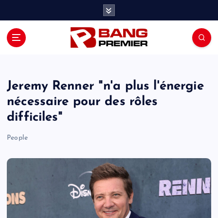
S
k
i
p
t
o
c
o
Jeremy Renner "n'a plus l'énergie
n
nécessaire pour des rôles
t
difficiles"
e
n
People
t