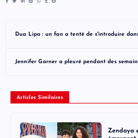
P
Dua Lipa : un fan a tenté de s'introduire dan
o
s
Jennifer Garner a pleuré pendant des semaine
t
n
Articles Similaires
a
v
Zendaya e