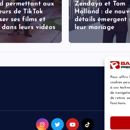
d permettant aux
Zendaya et Tom
eurs de TikTok
Holland : de nou
iser ses films et
détails émergent 
s dans leurs vidéos
leur mariage
Pour offrir 
cookies pou
à ces techn
de navigatio
de retirer 
fonctions.