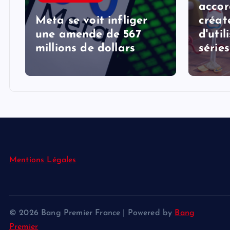
accor
Meta se voit infliger
créat
une amende de 567
d'util
millions de dollars
série
Mentions Légales
© 2026 Bang Premier France | Powered by
Bang
Premier