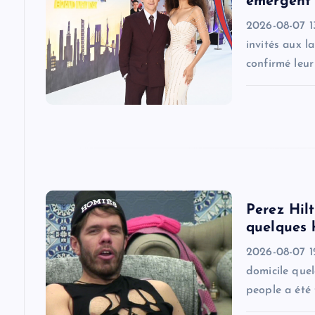
émergent 
i
2026-08-07 1
invités aux l
g
confirmé leu
a
t
i
Perez Hilt
o
quelques 
2026-08-07 1
n
domicile quel
people a été 