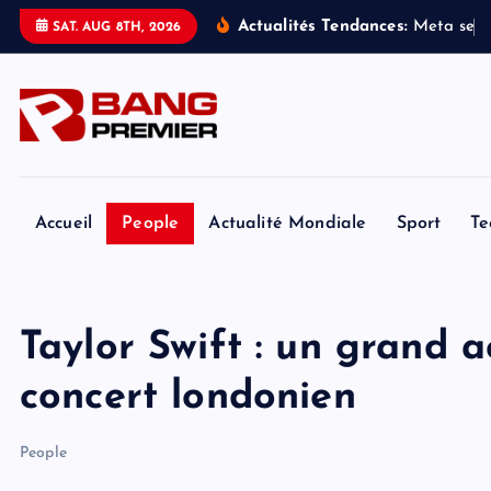
S
Actualités Tendances:
M
e
t
a
s
e
v
SAT. AUG 8TH, 2026
k
i
p
t
o
c
o
Accueil
People
Actualité Mondiale
Sport
Te
n
t
e
Taylor Swift : un grand a
n
t
concert londonien
People