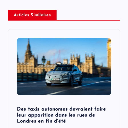
a
v
Articles Similaires
i
g
a
t
i
o
Des taxis autonomes devraient faire
n
leur apparition dans les rues de
Londres en fin d'été