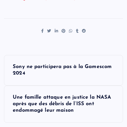
P
Sony ne participera pas à la Gamescom
o
2024
s
Une famille attaque en justice la NASA
t
après que des débris de l’ISS ont
endommagé leur maison
n