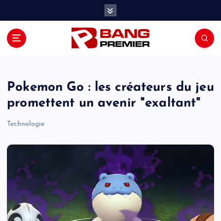
S
k
i
p
t
o
c
o
Pokemon Go : les créateurs du jeu
n
promettent un avenir "exaltant"
t
e
Technologie
n
t