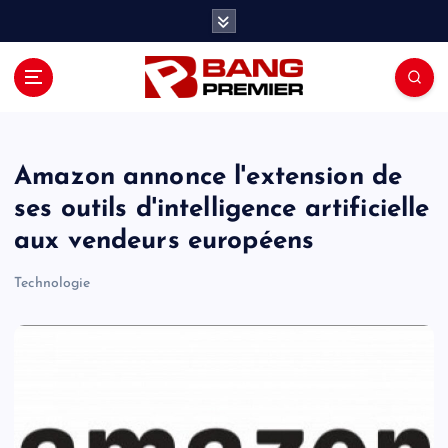
S
k
i
p
t
o
c
o
Amazon annonce l'extension de
n
ses outils d'intelligence artificielle
t
aux vendeurs européens
e
n
Technologie
t