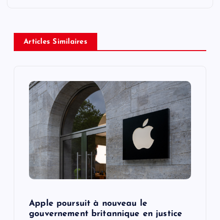
a
v
Articles Similaires
i
g
a
t
i
o
Apple poursuit à nouveau le
n
gouvernement britannique en justice