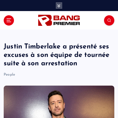
S
k
i
p
t
o
c
o
Justin Timberlake a présenté ses
n
excuses à son équipe de tournée
t
suite à son arrestation
e
n
People
t