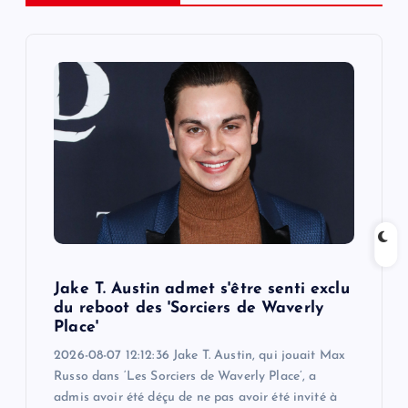
i
g
a
t
i
o
Jake T. Austin admet s'être senti exclu
n
du reboot des 'Sorciers de Waverly
Place'
2026-08-07 12:12:36 Jake T. Austin, qui jouait Max
Russo dans ‘Les Sorciers de Waverly Place’, a
admis avoir été déçu de ne pas avoir été invité à