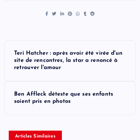
P
Teri Hatcher : après avoir été virée d'un
o
site de rencontres, la star a renoncé à
retrouver l'amour
s
t
Ben Affleck déteste que ses enfants
soient pris en photos
n
a
v
Articles Similaires