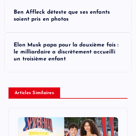
P
Ben Affleck déteste que ses enfants
o
soient pris en photos
s
Elon Musk papa pour la douxième fois :
t
le milliardaire a discrètement accueilli
un troisième enfant
n
a
v
Articles Similaires
i
g