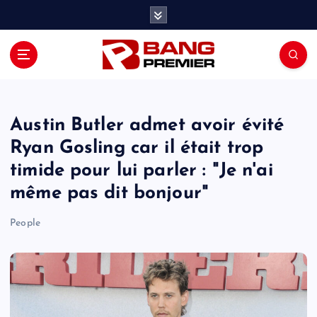
S
k
i
p
t
o
c
o
Austin Butler admet avoir évité
n
Ryan Gosling car il était trop
t
timide pour lui parler : "Je n'ai
e
n
même pas dit bonjour"
t
People