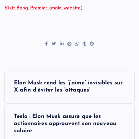
Visit Bang Premier (main website)
P
Elon Musk rend les ‘j’aime’ invisibles sur
o
X afin d’éviter les ‘attaques’
s
Tesla : Elon Musk assure que les
t
actionnaires approuvent son nouveau
salaire
n