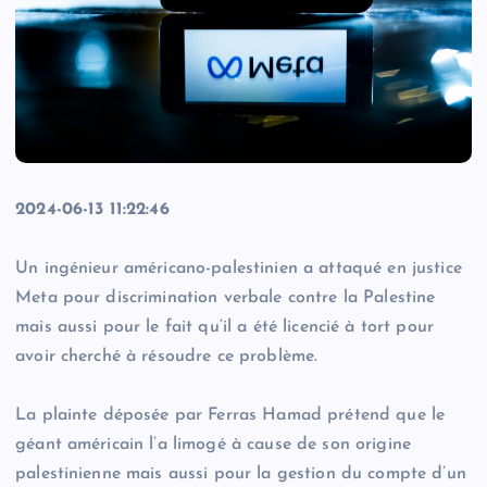
2024-06-13 11:22:46
Un ingénieur américano-palestinien a attaqué en justice
Meta pour discrimination verbale contre la Palestine
mais aussi pour le fait qu’il a été licencié à tort pour
avoir cherché à résoudre ce problème.
La plainte déposée par Ferras Hamad prétend que le
géant américain l’a limogé à cause de son origine
palestinienne mais aussi pour la gestion du compte d’un