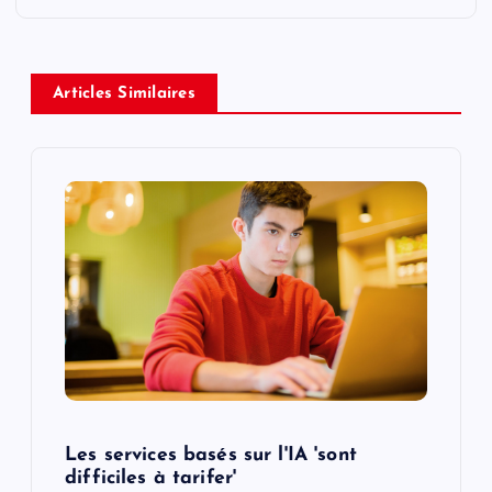
a
v
Articles Similaires
i
g
a
t
i
o
Les services basés sur l'IA 'sont
n
difficiles à tarifer'