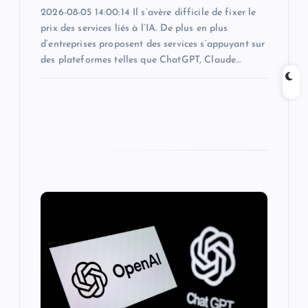
2026-08-05 14:00:14 Il s’avère difficile de fixer le
prix des services liés à l’IA. De plus en plus
d’entreprises proposent des services s’appuyant sur
des plateformes telles que ChatGPT, Claude…