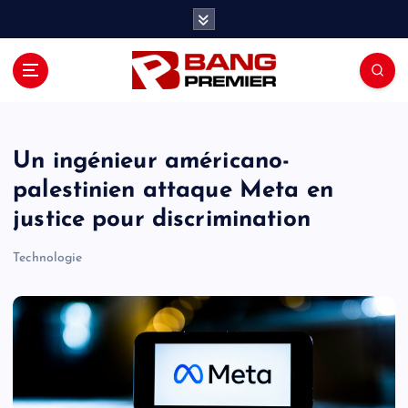
S
k
i
p
t
o
c
o
Un ingénieur américano-
n
palestinien attaque Meta en
t
justice pour discrimination
e
n
Technologie
t