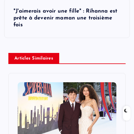
t
"J'aimerais avoir une fille" : Rihanna est
prête à devenir maman une troisième
n
fois
a
v
Articles Similaires
i
g
a
t
i