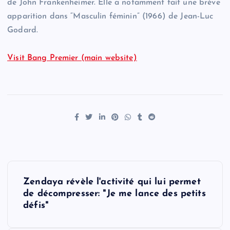
de John Frankenheimer. Elle a notamment fait une brève
apparition dans “Masculin féminin” (1966) de Jean-Luc
Godard.
Visit Bang Premier (main website)
P
Zendaya révèle l'activité qui lui permet
o
de décompresser: "Je me lance des petits
défis"
s