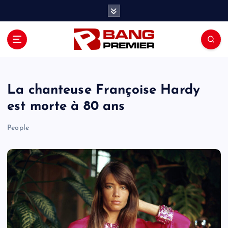
S
k
i
p
t
o
c
o
La chanteuse Françoise Hardy
n
est morte à 80 ans
t
e
People
n
t